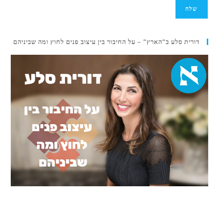
דורית סלע ב”הארץ” – על החיבור בין עיצוב פנים לחוץ ומה שביניהם