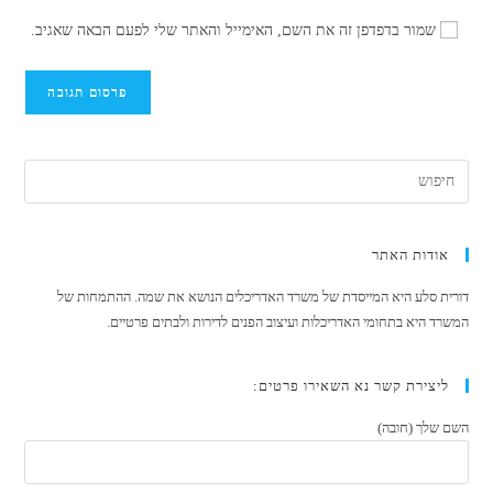
האלקטרוני
כתובת
כדי
שמור בדפדפן זה את השם, האימייל והאתר שלי לפעם הבאה שאגיב.
שלך
אתר
להגיב
כדי
האינטרנט
להגיב
שלך
(אופציונלי)
אודות האתר
דורית סלע היא המייסדת של משרד האדריכלים הנושא את שמה. ההתמחות של
המשרד היא בתחומי האדריכלות ועיצוב הפנים לדירות ולבתים פרטיים.
ליצירת קשר נא השאירו פרטים:
השם שלך (חובה)