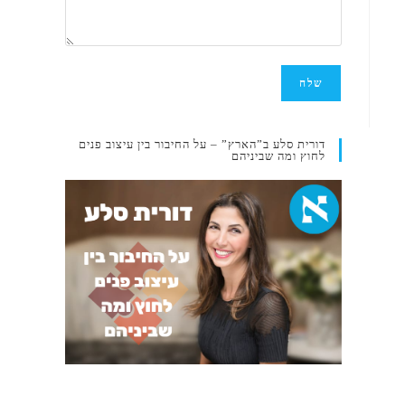
דורית סלע ב”הארץ” – על החיבור בין עיצוב פנים
לחוץ ומה שביניהם