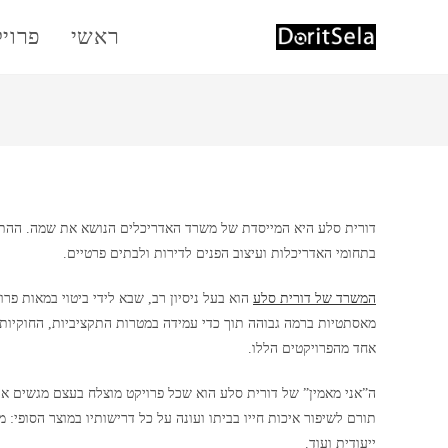
Ski
ראשי
פרוי
t
conten
דורית סלע היא המייסדת של משרד האדריכלים הנושא את שמה. הה
בתחומי האדריכלות ועיצוב הפנים לדירות ולבתים פרטיים.
המשרד של דורית סלע
הוא בעל ניסיון רב, שבא לידי ביטוי במאות פרו
מאסתטיות ברמה גבוהה תוך כדי עמידה במטרות התקציביות, החוקיות 
אחד מהפרויקטים הללו.
ה”אני מאמין” של דורית סלע הוא שכל פרויקט מוצלח בעצם מגשים את
תורם לשיפור איכות חייו בביתו ועונה על כל דרישותיו במוצר הסופי: מי
ייעודית ועוד.