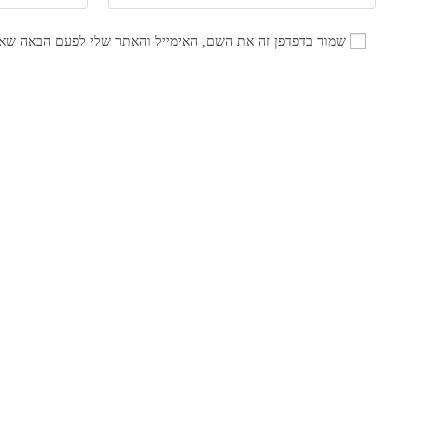
את
את
השם
כתובת
שמור בדפדפן זה את השם, האימייל והאתר שלי לפעם הבאה שאג
שלך
דואר
או
האלקטרוני
שם
שלך
משתמש
כדי
כדי
להגיב
להגיב