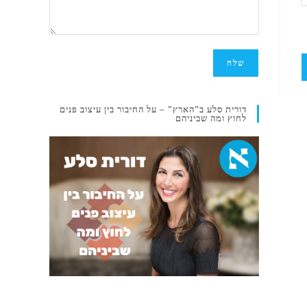
דורית סלע ב”הארץ” – על החיבור בין עיצוב פנים
לחוץ ומה שביניהם