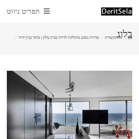
Ski
תפריט ניווט
t
conten
בלוג
>
מהתקשורת
>
מדירת נופש מחולקת לדירה בבית מלון | מתוך בניין ודיור
>