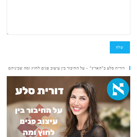
דורית סלע ב”הארץ” – על החיבור בין עיצוב פנים לחוץ ומה שביניהם