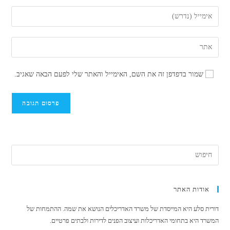
השם
הזן
שלך
את
או
כתובת
הזן
שם
דואר
את
משתמש
האלקטרוני
כתובת
כדי
שמור בדפדפן זה את השם, האימייל והאתר שלי לפעם הבאה שאגיב.
שלך
אתר
להגיב
כדי
האינטרנט
להגיב
שלך
(אופציונלי)
אודות האתר
דורית סלע היא המייסדת של משרד האדריכלים הנושא את שמה. ההתמחות של
המשרד היא בתחומי האדריכלות ועיצוב הפנים לדירות ולבתים פרטיים.