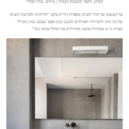
הסלון, החצר והמטבח הנסתר | צילום: עודד סמדר
על העיצוב של חדר השינה מספרת דורית סלע: “הדלתות לסוויטת השינה
של בני הזוג ולשירותי האורחים תוכננו בגוון אפס ונצבעו בגוון ניטרלי.
בצורה זו הן נסתרות מהעין ומותירות את החלל פתוח ונקי”.