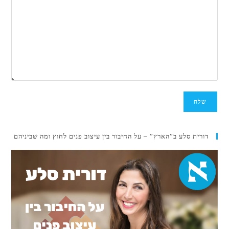
דורית סלע ב”הארץ” – על החיבור בין עיצוב פנים לחוץ ומה שביניהם