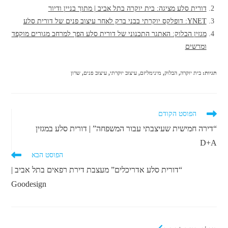
דורית סלע מציגה: בית יוקרה בתל אביב | מתוך בניין ודיור
YNET: דופלקס יוקרתי בבני ברק לאחר עיצוב פנים של דורית סלע
מגזין הבלוק: האתגר התכנוני של דורית סלע הפך למרחב מגורים מוקפד
ומרשים
תגיות
:
בית יוקרה
,
הבלוק
,
מינימליזם
,
עיצוב יוקרתי
,
עיצוב פנים
,
שרון
לקרוא
הפוסט הקודם
מאמרים
“דירה חמישית שעיצבתי עבור המשפחה” | דורית סלע במגזין
נוספים
D+A
הפוסט הבא
“דורית סלע אדריכלים” מעצבת דירת רפאים בתל אביב |
Goodesign