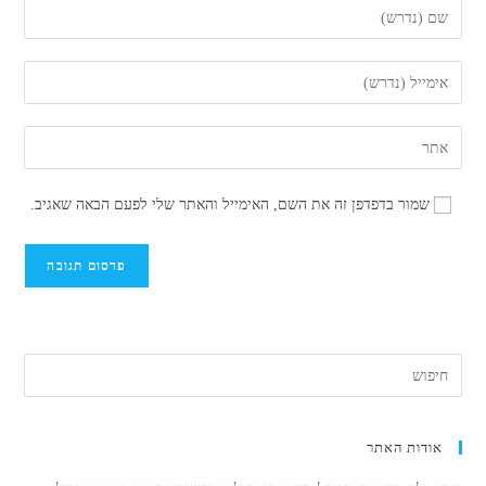
הזן
את
השם
הזן
שלך
את
או
כתובת
הזן
שם
דואר
את
משתמש
האלקטרוני
כתובת
כדי
שמור בדפדפן זה את השם, האימייל והאתר שלי לפעם הבאה שאגיב.
שלך
אתר
להגיב
כדי
האינטרנט
להגיב
שלך
(אופציונלי)
אודות האתר