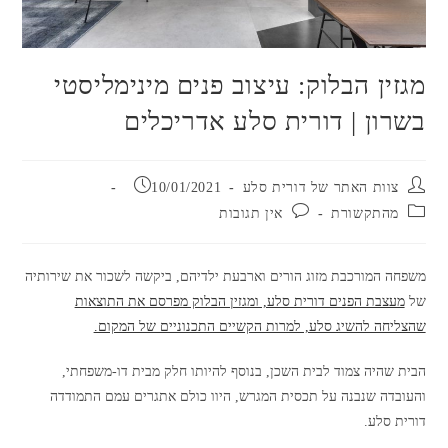
מגזין הבלוק: עיצוב פנים מינימליסטי
בשרון | דורית סלע אדריכלים
מחבר:
פורסם:
צוות האתר של דורית סלע
10/01/2021
קטגוריה:
תגובות:
מהתקשורת
אין תגובות
משפחה המורכבת מזוג הורים וארבעת ילדיהם, ביקשה לשכור את שירותיה
של
מעצבת הפנים דורית סלע, ומגזין הבלוק מפרסם את התוצאות
שהצליחה להשיג סלע, למרות הקשיים התכנוניים של המקום.
הבית שהיה צמוד לבית השכן, בנוסף להיותו חלק מבית דו-משפחתי,
והעובדה שנבנה על תכסית המגרש, היוו כולם אתגרים עמם התמודדה
דורית סלע.