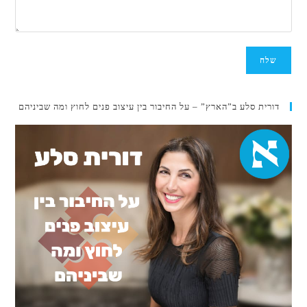
דורית סלע ב”הארץ” – על החיבור בין עיצוב פנים לחוץ ומה שביניהם