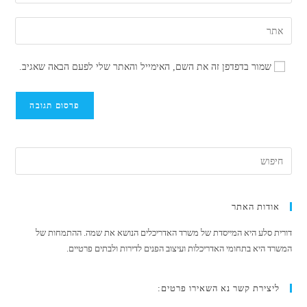
את
או
כתובת
הזן
שם
דואר
את
משתמש
האלקטרוני
כתובת
כדי
שמור בדפדפן זה את השם, האימייל והאתר שלי לפעם הבאה שאגיב.
שלך
אתר
להגיב
כדי
האינטרנט
להגיב
שלך
(אופציונלי)
אודות האתר
דורית סלע היא המייסדת של משרד האדריכלים הנושא את שמה. ההתמחות של
המשרד היא בתחומי האדריכלות ועיצוב הפנים לדירות ולבתים פרטיים.
ליצירת קשר נא השאירו פרטים: