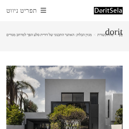
Ski
תפריט ניווט
t
conten
dorit
>
מהתקשורת
>
מגזין הבלוק: האתגר התכנוני של דורית סלע הפך למרחב מגורים מוק