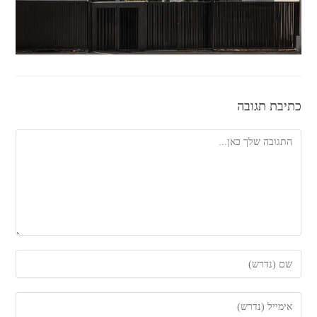
כתיבת תגובה
להגיב
הזן
את
השם
הזן
שלך