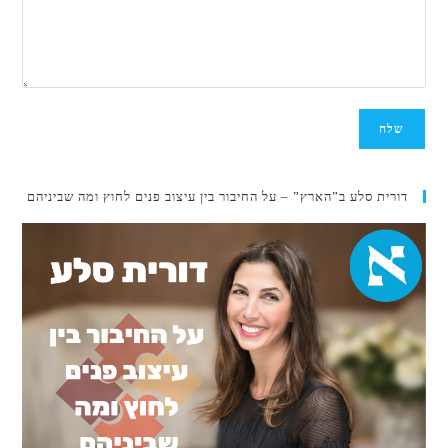
דורית סלע ב”הארץ” – על החיבור בין עיצוב פנים לחוץ ומה שביניהם