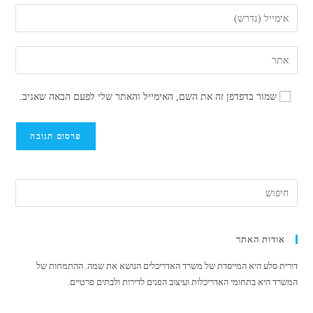
השם
הזן
שלך
את
או
כתובת
הזן
שם
דואר
את
משתמש
האלקטרוני
כתובת
כדי
שמור בדפדפן זה את השם, האימייל והאתר שלי לפעם הבאה שאגיב.
שלך
אתר
להגיב
כדי
האינטרנט
להגיב
שלך
(אופציונלי)
אודות האתר
דורית סלע היא המייסדת של משרד האדריכלים הנושא את שמה. ההתמחות של
המשרד היא בתחומי האדריכלות ועיצוב הפנים לדירות ולבתים פרטיים.