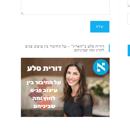
דורית סלע ב”הארץ” – על החיבור בין עיצוב פנים
לחוץ ומה שביניהם