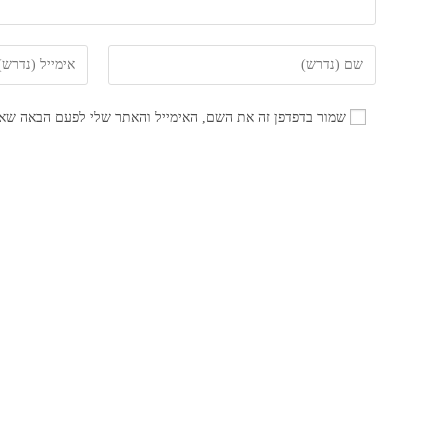
הזן
הזן
את
את
השם
כתובת
שמור בדפדפן זה את השם, האימייל והאתר שלי לפעם הבאה שאג
שלך
דואר
או
האלקטרוני
שם
שלך
משתמש
כדי
כדי
להגיב
להגיב