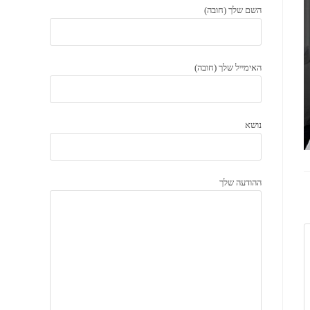
השם שלך (חובה)
האימייל שלך (חובה)
נושא
ההודעה שלך