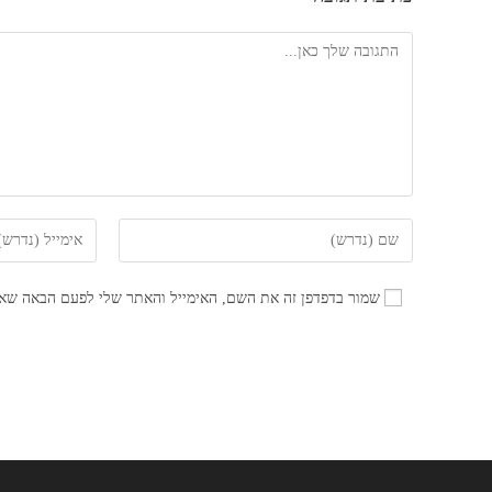
להגיב
הזן
הזן
את
את
השם
כתובת
שמור בדפדפן זה את השם, האימייל והאתר שלי לפעם הבאה שאג
שלך
דואר
או
האלקטרוני
שם
שלך
משתמש
כדי
כדי
להגיב
להגיב