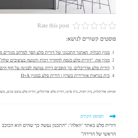
Rate this post
פוסטים קשורים לנושא:
מגזין הבלוק: האתגר התכנוני של דורית סלע הפך למרחב מגורים מ
מגזין את: “דורית סלע מנסה להחדיר רכות ותנועה בעיצובים שלה”
דורית סלע אדריכלים: כך הופכים דירה נטושה לפנינה על חוף הים |
בית בנראות אוורירית בשרון | דורית סלע במגזין D+A
תגיות
:
אדריכלות
,
בית יוקרה
,
בית פרטי
,
דורית סלע אדריכלים
,
דורית סלע עיצוב פנים
,
משרד
לקרוא
הפוסט הקודם
מאמרים
דורית סלע באתר ‘וואלה’: “התכנון נעשה כך שהים הוא הכוכב
נוספים
הראשי של הדירה”