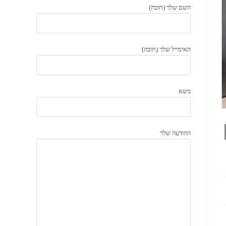
השם שלך (חובה)
האימייל שלך (חובה)
נושא
ההודעה שלך