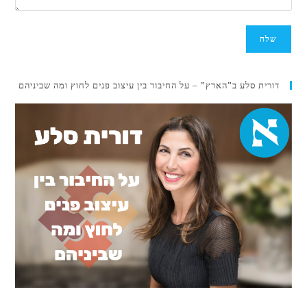
דורית סלע ב”הארץ” – על החיבור בין עיצוב פנים לחוץ ומה שביניהם