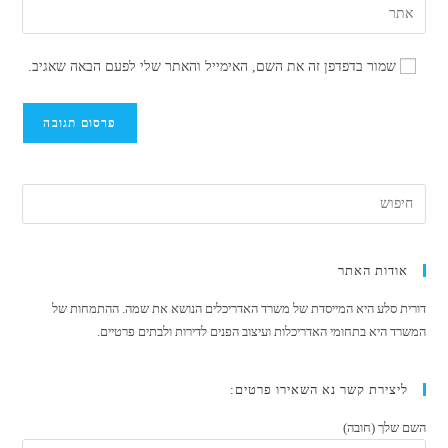
הזן
שם
דואר
את
משתמש
האלקטרוני
כתובת
כדי
שמור בדפדפן זה את השם, האימייל והאתר שלי לפעם הבאה שאגיב.
שלך
אתר
להגיב
כדי
האינטרנט
להגיב
שלך
(אופציונלי)
אודות האתר
דורית סלע היא המייסדת של משרד האדריכלים הנושא את שמה. ההתמחות של
המשרד היא בתחומי האדריכלות ועיצוב הפנים לדירות ולבתים פרטיים.
ליצירת קשר נא השאירו פרטים:
השם שלך (חובה)