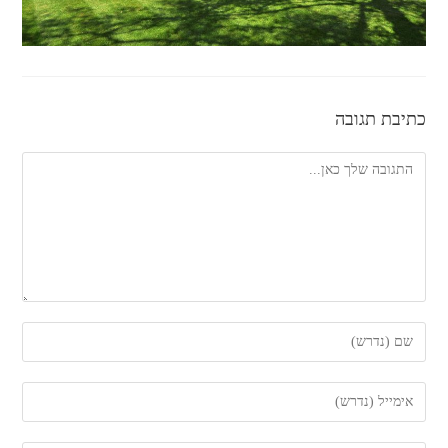
כתיבת תגובה
להגיב
הזן
את
השם
הזן
שלך
את
או
כתובת