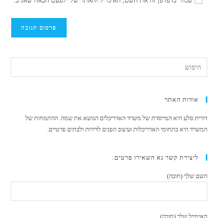
שמור בדפדפן זה את השם, האימייל והאתר שלי לפעם הבאה שאגיב.
שלך
אתר
להגיב
כדי
האינטרנט
להגיב
שלך
(אופציונלי)
אודות האתר
דורית סלע היא המייסדת של משרד האדריכלים הנושא את שמה. ההתמחות של
המשרד היא בתחומי האדריכלות ועיצוב הפנים לדירות ולבתים פרטיים.
ליצירת קשר נא השאירו פרטים:
השם שלך (חובה)
האימייל שלך (חובה)