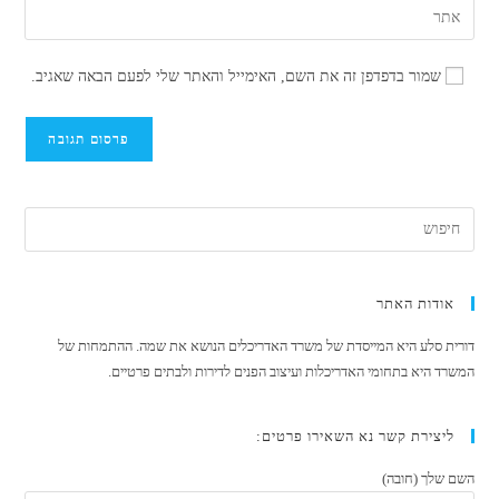
הזן
שם
דואר
את
משתמש
האלקטרוני
כתובת
כדי
שמור בדפדפן זה את השם, האימייל והאתר שלי לפעם הבאה שאגיב.
שלך
אתר
להגיב
כדי
האינטרנט
להגיב
שלך
(אופציונלי)
אודות האתר
דורית סלע היא המייסדת של משרד האדריכלים הנושא את שמה. ההתמחות של
המשרד היא בתחומי האדריכלות ועיצוב הפנים לדירות ולבתים פרטיים.
ליצירת קשר נא השאירו פרטים:
השם שלך (חובה)