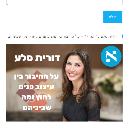
דורית סלע ב”הארץ” – על החיבור בין עיצוב פנים לחוץ ומה שביניהם