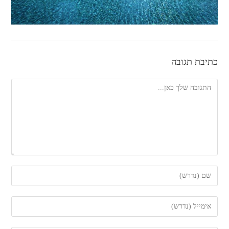
כתיבת תגובה
להגיב
הזן
את
השם
הזן
שלך
את
או
כתובת