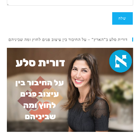
דורית סלע ב”הארץ” – על החיבור בין עיצוב פנים לחוץ ומה שביניהם