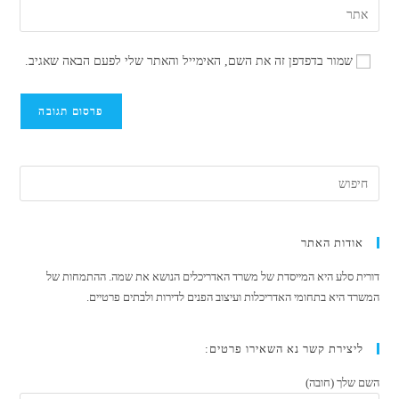
הזן
שם
דואר
את
משתמש
האלקטרוני
כתובת
כדי
שמור בדפדפן זה את השם, האימייל והאתר שלי לפעם הבאה שאגיב.
שלך
אתר
להגיב
כדי
האינטרנט
להגיב
שלך
(אופציונלי)
אודות האתר
דורית סלע היא המייסדת של משרד האדריכלים הנושא את שמה. ההתמחות של
המשרד היא בתחומי האדריכלות ועיצוב הפנים לדירות ולבתים פרטיים.
ליצירת קשר נא השאירו פרטים:
השם שלך (חובה)