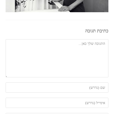
כתיבת תגובה
להגיב
הזן
את
השם
הזן
שלך
את
או
כתובת