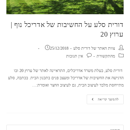
דורית סלע על החשיבות של אדריכל נוף |
ערוץ 20
מחבר:
פורסם:
צוות האתר של דורית סלע
25/12/2018
קטגוריה:
תגובות:
מהתקשורת
אין תגובות
דורית סלע, בעלת משרד אדריכלים, התראיינה לאתר של ערוץ 20 ובו
הדגישה את החשיבות של אדריכל ומעצב פנים בתכנון הבית. בכתבה, סלע
מתייחסת מלבד לעיצוב הבית, גם לעיצוב החצר ואומרת:…
דורית
להמשך קריאה
סלע
על
החשיבות
של
אדריכל
נוף
|