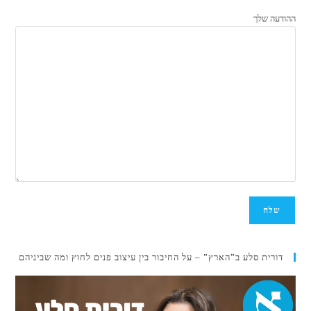
ההודעה שלך
דורית סלע ב”הארץ” – על החיבור בין עיצוב פנים לחוץ ומה שביניהם