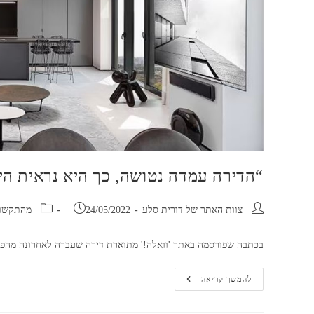
“הדירה עמדה נטושה, כך היא נראית היו
מחבר:
פורסם:
קטגוריה:
צוות האתר של דורית סלע
24/05/2022
מהתקשו
בכתבה שפורסמה באתר 'וואלה!' מתוארת דירה שעברה לאחרונה מהפך 
“הדירה
להמשך קריאה
עמדה
נטושה,
כך