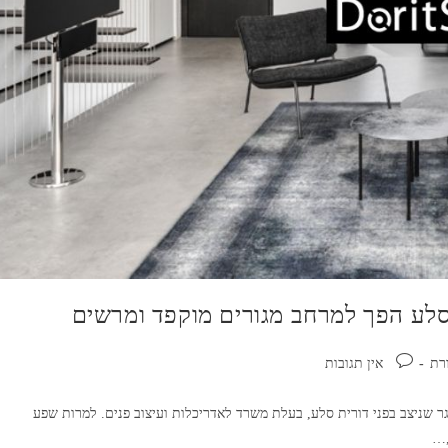
 סלע הפך למרחב מגורים מוקפד ומרשים
תגובות:
רת
אין תגובות
ר שניצב בפני דורית סלע, בעלת משרד לאדריכלות ועיצוב פנים. למרות שפע
,…