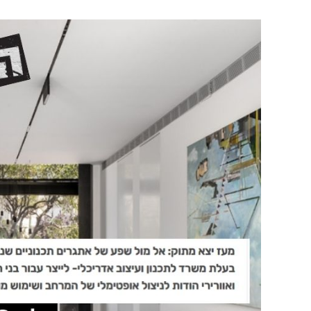
היא
נראית
היום
בזכות
דורית
סלע”
|
מתוך
וואלה