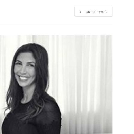
מגזין
להמשך קריאה
הבלוק:
האתגר
התכנוני
של
דורית
סלע
הפך
למרחב
מגורים
מוקפד
ומרשים