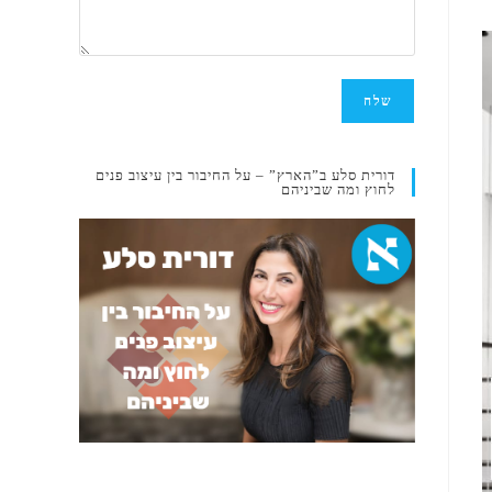
דורית סלע ב”הארץ” – על החיבור בין עיצוב פנים
לחוץ ומה שביניהם