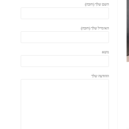
השם שלך (חובה)
האימייל שלך (חובה)
נושא
ההודעה שלך