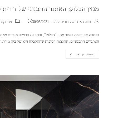
מגזין הבלוק: האתגר התכנוני של דורית
מחבר:
פורסם:
קטגוריה:
צוות האתר של דורית סלע
30/05/2021
מהתקשו
בכתבה שפורסמה באתר מגזין "הבלוק", נכתב על פרויקט מגורים מאתג
האתגרים התכנוניים, התוצאה הסופית שהתקבלה היא של בית מודרני
מגזין
להמשך קריאה
הבלוק:
האתגר
התכנוני
של
דורית
סלע
הפך
למרחב
מגורים
מוקפד
ומרשים