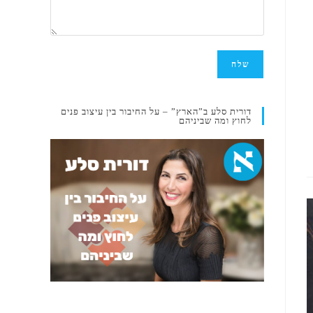
דורית סלע ב”הארץ” – על החיבור בין עיצוב פנים
לחוץ ומה שביניהם