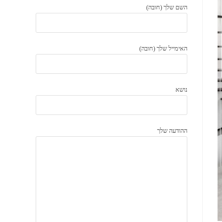
השם שלך (חובה)
האימייל שלך (חובה)
נושא
ההודעה שלך