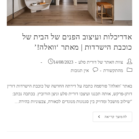
אדריכלות ועיצוב הפנים של הבית של
כוכבת הישרדות | מאתר ‘וואלה!’
מחבר:
פורסם:
צוות האתר של דורית סלע
14/08/2023
קטגוריה:
תגובות:
מהתקשורת
אין תגובות
באתר 'וואלה!' פורסמה כתבה על דירתה החדשה של כוכבת הישרדות דורין
דותן-פרקש, אותה תכננו ועיצבו דורית סלע וניצן הורוביץ. בכתבה נכתב:
"שילוב מושכל ומדויק בין סגנונות מנוגדים לכאורה, צבעוניות בהירה…
אדריכלות
להמשך קריאה
ועיצוב
הפנים
של
הבית
של