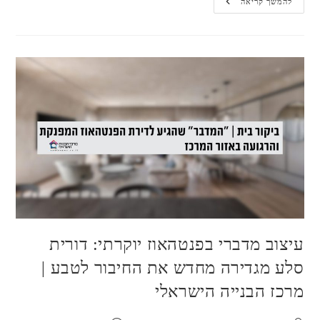
עיצוב
להמשך קריאה
עכשווי
בדירת
יוקרה
בצפון
תל
אביב
|
מתוך
וואלה
עיצוב מדברי בפנטהאוז יוקרתי: דורית
סלע מגדירה מחדש את החיבור לטבע |
מרכז הבנייה הישראלי