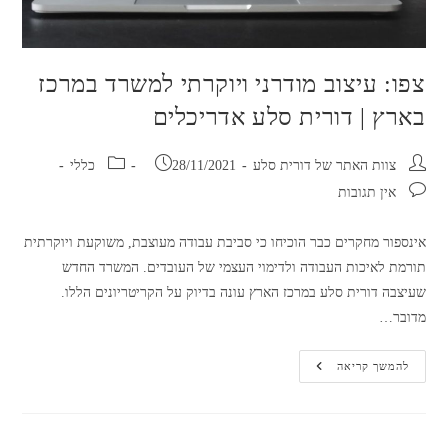
צפו: עיצוב מודרני ויוקרתי למשרד במרכז
בארץ | דורית סלע אדריכלים
מחבר:
פורסם:
קטגוריה:
צוות האתר של דורית סלע
28/11/2021
כללי
תגובות:
אין תגובות
אינספור מחקרים כבר הוכיחו כי סביבת עבודה מעוצבת, משוקעת ויוקרתית
תורמת לאיכות העבודה ולדימוי העצמי של העובדים. המשרד החדש
שעיצבה דורית סלע במרכז הארץ עונה בדיוק על הקריטריונים הללו.
מדובר…
צפו:
להמשך קריאה
עיצוב
מודרני
ויוקרתי
למשרד
במרכז