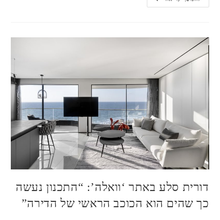
נופש
מחולקת
לדירה
בבית
מלון
|
מתוך
בניין
ודיור
דורית סלע באתר ‘וואלה’: “התכנון נעשה
כך שהים הוא הכוכב הראשי של הדירה”