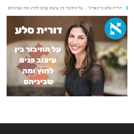
דורית סלע ב”הארץ” – על החיבור בין עיצוב פנים לחוץ ומה שביניהם