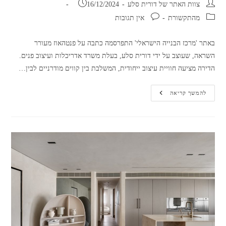
מחבר:
פורסם:
צוות האתר של דורית סלע
16/12/2024
קטגוריה:
תגובות:
מהתקשורת
אין תגובות
באתר 'מרכז הבנייה הישראלי' התפרסמה כתבה על פנטהאוז מעורר
השראה, שעוצב על ידי דורית סלע, בעלת משרד אדריכלות ועיצוב פנים.
הדירה מציעה חוויית עיצוב ייחודית, המשלבת בין קווים מודרניים לבין…
עיצוב
להמשך קריאה
מדברי
בפנטהאוז
יוקרתי:
דורית
סלע
מגדירה
מחדש
את
החיבור
לטבע
|
מרכז
הבנייה
הישראלי