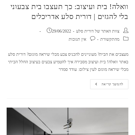
כוכבת
וואלה! בית ועיצוב: כך תעצבו בית צבעוני
הישרדות
|
בלי להגזים | דורית סלע אדריכלים
מאתר
‘וואלה!’
מחבר:
פורסם:
צוות האתר של דורית סלע
29/06/2022
קטגוריה:
תגובות:
מהתקשורת
אין תגובות
מעצבים את הבית? מעוניינים להכניס צבע מבלי שיראה מוגזם? דורית סלע
באתר וואלה! בית ועיצוב מסבירה איך להטמיע צבעים בעיצוב החלל הביתי
מבלי שיראה מוגזם לעין צילום: עודד סמדר
וואלה!
להמשך קריאה
בית
ועיצוב:
כך
תעצבו
בית
צבעוני
בלי
להגזים
|
דורית
סלע
אדריכלים