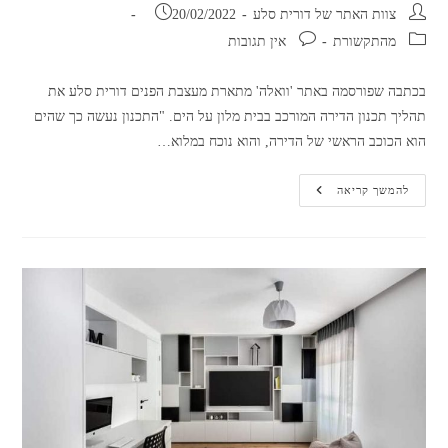
מחבר:
פורסם:
צוות האתר של דורית סלע
20/02/2022
קטגוריה:
תגובות:
מהתקשורת
אין תגובות
בכתבה שפורסמה באתר 'וואלה' מתארת מעצבת הפנים דורית סלע את
תהליך תכנון הדירה המורכב בבית מלון על הים. "התכנון נעשה כך שהים
הוא הכוכב הראשי של הדירה, והוא נוכח במלוא…
דורית
להמשך קריאה
סלע
באתר
‘וואלה’:
“התכנון
נעשה
כך
שהים
הוא
הכוכב
הראשי
של
הדירה”