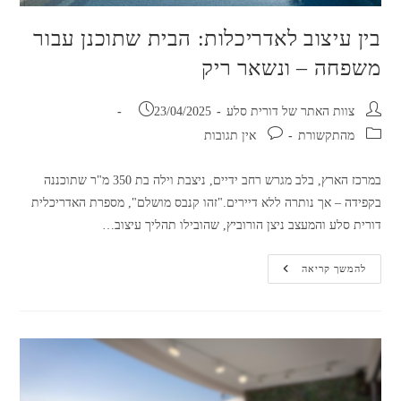
בין עיצוב לאדריכלות: הבית שתוכנן עבור
משפחה – ונשאר ריק
מחבר:
פורסם:
צוות האתר של דורית סלע
23/04/2025
קטגוריה:
תגובות:
מהתקשורת
אין תגובות
במרכז הארץ, בלב מגרש רחב ידיים, ניצבת וילה בת 350 מ"ר שתוכננה
בקפידה – אך נותרה ללא דיירים."זהו קנבס מושלם", מספרת האדריכלית
דורית סלע והמעצב ניצן הורוביץ, שהובילו תהליך עיצוב…
בין
להמשך קריאה
עיצוב
לאדריכלות:
הבית
שתוכנן
עבור
משפחה
–
ונשאר
ריק