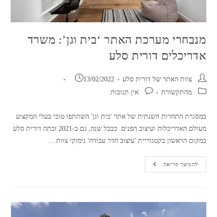
מנבחרי מערכת האתר ‘בית וגן’: משרד
אדריכלים דורית סלע
מחבר:
פורסם:
צוות האתר של דורית סלע
13/02/2022
קטגוריה:
תגובות:
מהתקשורת
אין תגובות
במסגרת התחרות השנתית של אתר 'בית וגן' השתתפו טובי בעלי המקצוע
מעולם האדריכלות ועיצוב הפנים. כבכל שנה, גם ב-2021 זכתה דורית סלע
במקום הראשון בקטגוריית 'עיצוב חדר עבודה' נימוקי צוות…
מנבחרי
להמשך קריאה
מערכת
האתר
‘בית
וגן’:
משרד
אדריכלים
דורית