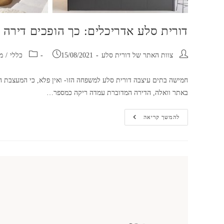
דורית סלע אדריכלים: כך הופכים דירה נ
מחבר:
פורסם:
קטגוריה:
צוות האתר של דורית סלע
15/08/2021
כללי
/
מ
חמישה בתים עיצבה דורית סלע למשפחה הזו- ואין פלא, כי המעצבת ה
באתר וואלה, הדירה המדוברת עמדה ריקה כמספר…
דורית
להמשך קריאה
סלע
אדריכלים:
כך
הופכים
דירה
נטושה
לפנינה
על
חוף
הים
|
וואלה
עיצוב