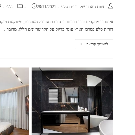
מחבר:
פורסם:
קטגוריה:
ת
צוות האתר של דורית סלע
28/11/2021
כללי
אינספור מחקרים כבר הוכיחו כי סביבת עבודה מעוצבת, משוקעת ויו
דורית סלע במרכז הארץ עונה בדיוק על הקריטריונים הללו. מדובר…
צפו:
להמשך קריאה
עיצוב
מודרני
ויוקרתי
למשרד
במרכז
בארץ
|
דורית
סלע
אדריכלים