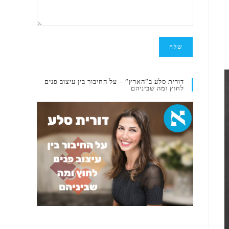
דורית סלע ב”הארץ” – על החיבור בין עיצוב פנים
לחוץ ומה שביניהם