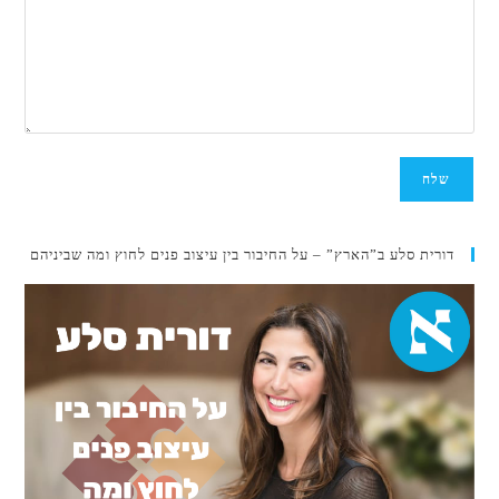
דורית סלע ב”הארץ” – על החיבור בין עיצוב פנים לחוץ ומה שביניהם